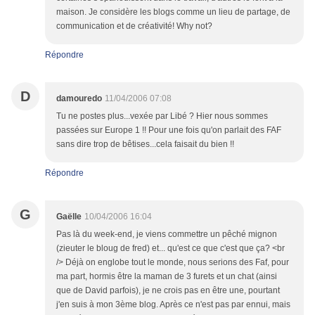
maison. Je considère les blogs comme un lieu de partage, de
communication et de créativité! Why not?
Répondre
D
damouredo
11/04/2006 07:08
Tu ne postes plus...vexée par Libé ? Hier nous sommes
passées sur Europe 1 !! Pour une fois qu'on parlait des FAF
sans dire trop de bêtises...cela faisait du bien !!
Répondre
G
Gaëlle
10/04/2006 16:04
Pas là du week-end, je viens commettre un pêché mignon
(zieuter le bloug de fred) et... qu'est ce que c'est que ça? <br
/> Déjà on englobe tout le monde, nous serions des Faf, pour
ma part, hormis être la maman de 3 furets et un chat (ainsi
que de David parfois), je ne crois pas en être une, pourtant
j'en suis à mon 3ème blog. Après ce n'est pas par ennui, mais