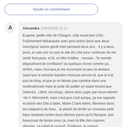
Ajouter un commentaire
A
Alexandra
11/04/2006 16:13
Eugene, petite ville de l'Oregon, côte ouest des USA...
Fraîchement débarquée avec gros bidon (plus que deux
mois!)pour suivre gentil mari pendant deux ans... Il y a deux
jours, je vais voir un peu le site de Libé pour continuer de me
sentir française, et là, un titre m'attire... mouais..."le monde
dégoulinant de confitures" ou quelque chose comme ça...
ahhhh, mais c'est que je me reconnais un peu là-dedans
(sauf que le premier bambin n'est pas encore là, que je n'ai
pas de blog, et que je ne faisais pas carrière dans une
multinationale mais ai juste dû quitter un super boulot que
j'adorais...) Bref, ces blogs, allons donc juger par nous-même!
<br /> Mmmmmh, mais c'est que c'est sympa, ça me rappelle
le plaisir des Elle à table, Marie-Claire Idées, flâneries dans
les magasins de tissu... le plaisir de tenter un nouveau petit
bijou fantaisie (entre deux râleries parce qu'à l'époque, pas
beaucoup de temps pour ça, mais la tête des copines
réjouies, ça valait le coups!). D'ailleurs, je craque